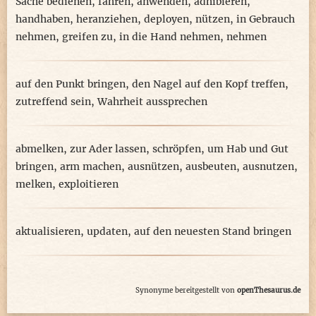
Sache bedienen
,
fahren
,
anwenden
,
adhibieren
,
handhaben
,
heranziehen
,
deployen
,
nützen
,
in Gebrauch
nehmen
,
greifen zu
,
in die Hand nehmen
,
nehmen
auf den Punkt bringen
,
den Nagel auf den Kopf treffen
,
zutreffend sein
,
Wahrheit aussprechen
abmelken
,
zur Ader lassen
,
schröpfen
,
um Hab und Gut
bringen
,
arm machen
,
ausnützen
,
ausbeuten
,
ausnutzen
,
melken
,
exploitieren
aktualisieren
,
updaten
,
auf den neuesten Stand bringen
Synonyme bereitgestellt von
openThesaurus.de