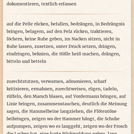
dokumentieren
,
textlich erfassen
auf die Pelle rücken
,
befallen
,
bedrängen
,
in Bedrängnis
bringen
,
belagern
,
auf den Pelz rücken
,
traktieren
,
löchern
,
keine Ruhe geben
,
im Nacken sitzen
,
nicht in
Ruhe lassen
,
zusetzen
,
unter Druck setzen
,
dringen
,
eindringen
,
beknien
,
die Hölle heiß machen
,
drängen
,
bitteln und betteln
zurechtstutzen
,
verwarnen
,
admonieren
,
scharf
kritisieren
,
ermahnen
,
zurechtweisen
,
rügen
,
tadeln
,
rüffeln
,
den Marsch blasen
,
auf Vordermann bringen
,
auf
Linie bringen
,
zusammenstauchen
,
deutlich die Meinung
sagen
,
die Hammelbeine langziehen
,
die Flötentöne
beibringen
,
zeigen wo der Hammer hängt
,
die Schuhe
aufpumpen
,
zeigen wo es langgeht
,
zeigen wo der Frosch
die Locken hat
,
eine harte Rückmeldung geben
,
lang