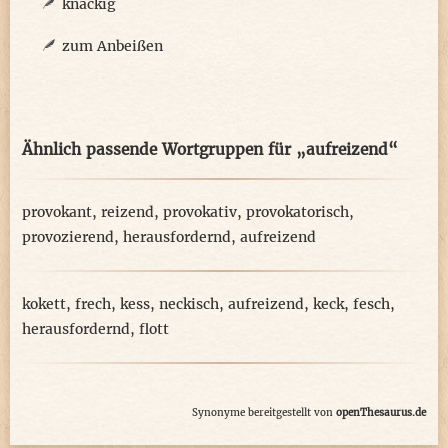
knackig
zum Anbeißen
Ähnlich passende Wortgruppen für „aufreizend“
provokant
,
reizend
,
provokativ
,
provokatorisch
,
provozierend
,
herausfordernd
,
aufreizend
kokett
,
frech
,
kess
,
neckisch
,
aufreizend
,
keck
,
fesch
,
herausfordernd
,
flott
Synonyme bereitgestellt von
openThesaurus.de