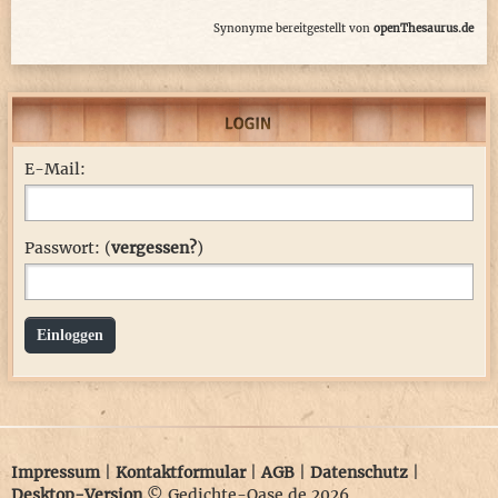
Synonyme bereitgestellt von
openThesaurus.de
E-Mail:
Passwort: (
vergessen?
)
Einloggen
Impressum
|
Kontaktformular
|
AGB
|
Datenschutz
|
Desktop-Version
© Gedichte-Oase.de 2026