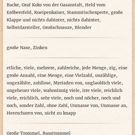
Backe
,
Graf Koks von der Gasanstalt
,
Held vom
Erdbeerfeld
,
Kneipenkaiser
,
Stammtischexperte
,
große
Klappe und nichts dahinter
,
nichts dahinter
,
Selbstdarsteller
,
Großschnauze
,
Blender
große Nase
,
Zinken
etliche
,
viele
,
mehrere
,
zahlreiche
,
jede Menge
,
zig
,
eine
große Anzahl
,
eine Menge
,
eine Vielzahl
,
unzählige
,
ungezählte
,
zahllose
,
Myriaden von
,
unglaublich viele
,
ungeheuer viele
,
wahnsinnig viele
,
irre viele
,
reichlich
viele
,
reichlich
,
sehr viele
,
noch und nöcher
,
noch und
noch
,
sonder Zahl
,
ohne Zahl
,
Unmasse von
,
Unmasse an
,
Heerscharen von
,
nicht zu knapp
Große Trommel
,
Basstrommel