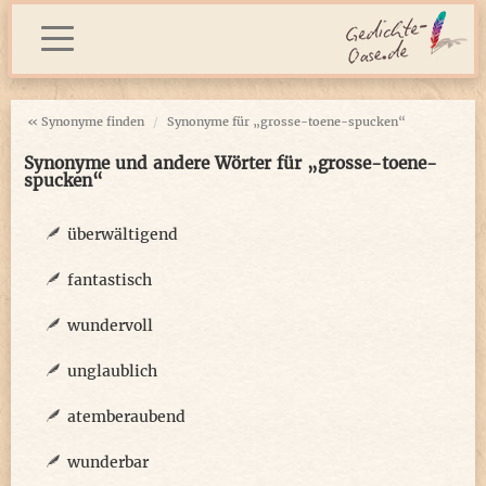
« Synonyme finden
Synonyme für „grosse-toene-spucken“
Synonyme und andere Wörter für „grosse-toene-
spucken“
überwältigend
fantastisch
wundervoll
unglaublich
atemberaubend
wunderbar