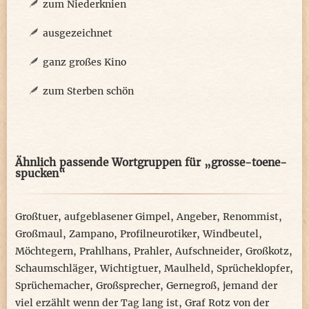
zum Niederknien
ausgezeichnet
ganz großes Kino
zum Sterben schön
Ähnlich passende Wortgruppen für „grosse-toene-
spucken“
Großtuer
,
aufgeblasener Gimpel
,
Angeber
,
Renommist
,
Großmaul
,
Zampano
,
Profilneurotiker
,
Windbeutel
,
Möchtegern
,
Prahlhans
,
Prahler
,
Aufschneider
,
Großkotz
,
Schaumschläger
,
Wichtigtuer
,
Maulheld
,
Sprücheklopfer
,
Sprüchemacher
,
Großsprecher
,
Gernegroß
,
jemand der
viel erzählt wenn der Tag lang ist
,
Graf Rotz von der