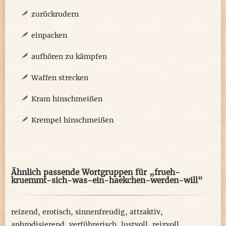
zurückrudern
einpacken
aufhören zu kämpfen
Waffen strecken
Kram hinschmeißen
Krempel hinschmeißen
Ähnlich passende Wortgruppen für „frueh-
kruemmt-sich-was-ein-haekchen-werden-will“
reizend
,
erotisch
,
sinnenfreudig
,
attraktiv
,
aphrodisierend
,
verführerisch
,
lustvoll
,
reizvoll
,