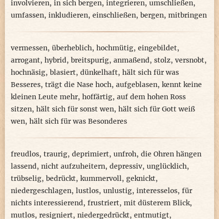
involvieren
,
in sich bergen
,
integrieren
,
umschließen
,
umfassen
,
inkludieren
,
einschließen
,
bergen
,
mitbringen
vermessen
,
überheblich
,
hochmütig
,
eingebildet
,
arrogant
,
hybrid
,
breitspurig
,
anmaßend
,
stolz
,
versnobt
,
hochnäsig
,
blasiert
,
dünkelhaft
,
hält sich für was
Besseres
,
trägt die Nase hoch
,
aufgeblasen
,
kennt keine
kleinen Leute mehr
,
hoffärtig
,
auf dem hohen Ross
sitzen
,
hält sich für sonst wen
,
hält sich für Gott weiß
wen
,
hält sich für was Besonderes
freudlos
,
traurig
,
deprimiert
,
unfroh
,
die Ohren hängen
lassend
,
nicht aufzuheitern
,
depressiv
,
unglücklich
,
trübselig
,
bedrückt
,
kummervoll
,
geknickt
,
niedergeschlagen
,
lustlos
,
unlustig
,
interesselos
,
für
nichts interessierend
,
frustriert
,
mit düsterem Blick
,
mutlos
,
resigniert
,
niedergedrückt
,
entmutigt
,