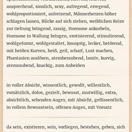
ansprechend
,
sinnlich
,
sexy
,
aufregend
,
erregend
,
wohlproportioniert
,
aufreizend
,
Männerherzen höher
schlagen lassen
,
Blicke auf sich ziehen
,
weiblichen Reize
zur Geltung bringend
,
rassig
,
Hormone ankurbeln
,
Hormone in Wallung bringen
,
erotisierend
,
stimulierend
,
wohlgeformt
,
wohlgestaltet
,
knusprig
,
lecker
,
betörend
,
mit heißen Kurven
,
heiß
,
geil
,
scharf
,
Lust machen
,
Phantasien auslösen
,
atemberaubend
,
lasziv
,
kurvig
,
atemraubend
,
knackig
,
zum Anbeißen
in voller Absicht
,
wissentlich
,
gewollt
,
willentlich
,
vorsätzlich
,
dolos
,
gezielt
,
bewusst
,
mutwillig
,
extra
,
absichtlich
,
sehenden Auges
,
mit Absicht
,
geflissentlich
,
in vollem Bewusstsein
,
offenen Auges
,
mit Vorsatz
da sein
,
existieren
,
sein
,
vorliegen
,
bestehen
,
geben
,
sich