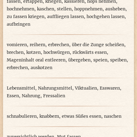
fassen
,
ertappen
,
kriegen
,
kassieren
,
hops nehmen
,
hochnehmen
,
kaschen
,
stellen
,
hoppnehmen
,
ausheben
,
zu fassen kriegen
,
auffliegen lassen
,
hochgehen lassen
,
aufbringen
vomieren
,
reihern
,
erbrechen
,
über die Zunge scheißen
,
brechen
,
kotzen
,
hochwürgen
,
rückwärts essen
,
Mageninhalt oral entleeren
,
übergeben
,
speien
,
speiben
,
erbrechen
,
auskotzen
Lebensmittel
,
Nahrungsmittel
,
Viktualien
,
Esswaren
,
Essen
,
Nahrung
,
Fressalien
schnabulieren
,
knabbern
,
etwas Süßes essen
,
naschen
zuversichtlich werden
,
Mut fassen