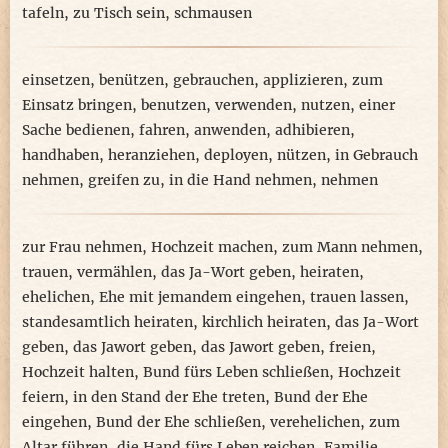
tafeln
,
zu Tisch sein
,
schmausen
einsetzen
,
benützen
,
gebrauchen
,
applizieren
,
zum
Einsatz bringen
,
benutzen
,
verwenden
,
nutzen
,
einer
Sache bedienen
,
fahren
,
anwenden
,
adhibieren
,
handhaben
,
heranziehen
,
deployen
,
nützen
,
in Gebrauch
nehmen
,
greifen zu
,
in die Hand nehmen
,
nehmen
zur Frau nehmen
,
Hochzeit machen
,
zum Mann nehmen
,
trauen
,
vermählen
,
das Ja-Wort geben
,
heiraten
,
ehelichen
,
Ehe mit jemandem eingehen
,
trauen lassen
,
standesamtlich heiraten
,
kirchlich heiraten
,
das Ja-Wort
geben
,
das Jawort geben
,
das Jawort geben
,
freien
,
Hochzeit halten
,
Bund fürs Leben schließen
,
Hochzeit
feiern
,
in den Stand der Ehe treten
,
Bund der Ehe
eingehen
,
Bund der Ehe schließen
,
verehelichen
,
zum
Altar führen
,
die Hand fürs Leben reichen
,
Familie