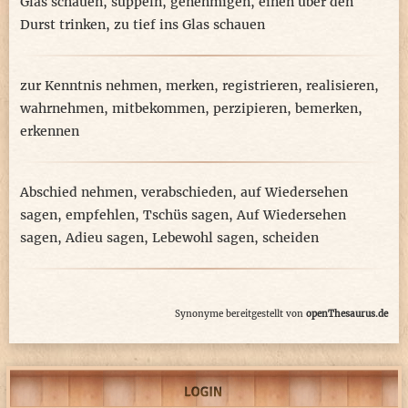
Glas schauen
,
süppeln
,
genehmigen
,
einen über den
Durst trinken
,
zu tief ins Glas schauen
zur Kenntnis nehmen
,
merken
,
registrieren
,
realisieren
,
wahrnehmen
,
mitbekommen
,
perzipieren
,
bemerken
,
erkennen
Abschied nehmen
,
verabschieden
,
auf Wiedersehen
sagen
,
empfehlen
,
Tschüs sagen
,
Auf Wiedersehen
sagen
,
Adieu sagen
,
Lebewohl sagen
,
scheiden
Synonyme bereitgestellt von
openThesaurus.de