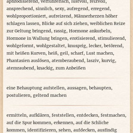
aphrodisierend
,
verführerisch
,
lustvoll
,
reizvoll
,
ansprechend
,
sinnlich
,
sexy
,
aufregend
,
erregend
,
wohlproportioniert
,
aufreizend
,
Männerherzen höher
schlagen lassen
,
Blicke auf sich ziehen
,
weiblichen Reize
zur Geltung bringend
,
rassig
,
Hormone ankurbeln
,
Hormone in Wallung bringen
,
erotisierend
,
stimulierend
,
wohlgeformt
,
wohlgestaltet
,
knusprig
,
lecker
,
betörend
,
mit heißen Kurven
,
heiß
,
geil
,
scharf
,
Lust machen
,
Phantasien auslösen
,
atemberaubend
,
lasziv
,
kurvig
,
atemraubend
,
knackig
,
zum Anbeißen
eine Behauptung aufstellen
,
aussagen
,
behaupten
,
postulieren
,
geltend machen
ermitteln
,
aufklären
,
feststellen
,
entdecken
,
festmachen
,
auf die Spur kommen
,
erkennen
,
auf die Schliche
kommen
,
identifizieren
,
sehen
,
aufdecken
,
ausfindig