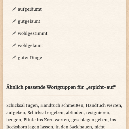
aufgeräumt
gutgelaunt
wohlgestimmt
wohlgelaunt
guter Dinge
Ähnlich passende Wortgruppen für „erpicht-auf“
Schicksal fügen
,
Handtuch schmeißen
,
Handtuch werfen
,
aufgeben
,
Schicksal ergeben
,
abfinden
,
resignieren
,
beugen
,
Flinte ins Korn werfen
,
geschlagen geben
,
ins
Bockshorn jagen lassen
,
in den Sack hauen
,
nicht