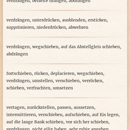
verdrängen
,
beiseite drängen
,
abdrängen
verdrängen
,
unterdrücken
,
ausblenden
,
ersticken
,
supprimieren
,
niederdrücken
,
abwehren
verdrängen
,
wegschieben
,
auf das Abstellgleis schieben
,
abdrängen
fortschieben
,
rücken
,
deplacieren
,
wegschieben
,
verdrängen
,
umstellen
,
verschieben
,
verrücken
,
schieben
,
verfrachten
,
umsetzen
vertagen
,
zurückstellen
,
passen
,
aussetzen
,
intermittieren
,
verschieben
,
aufschieben
,
auf Eis legen
,
auf die lange Bank schieben
,
vor sich her schieben
,
verdrängen
,
nicht eilig haben
,
sehr ruhig angehen