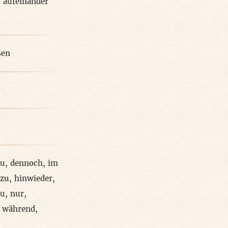
,
aufeinander
ßen
zu
,
dennoch
,
im
azu
,
hinwieder
,
zu
,
nur
,
,
während
,