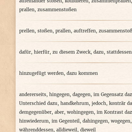
aufeinander stoßen
,
kollidieren
,
zusammenprallen
prallen
,
zusammenstoßen
prellen
,
stoßen
,
prallen
,
auftreffen
,
zusammensto
dafür
,
hierfür
,
zu diesem Zweck
,
dazu
,
stattdessen
hinzugefügt werden
,
dazu kommen
andererseits
,
hingegen
,
dagegen
,
im Gegensatz da
Unterschied dazu
,
handkehrum
,
jedoch
,
konträr d
demgegenüber
,
aber
,
wohingegen
,
im Kontrast da
hinwiederum
,
im Gegenteil
,
dahingegen
,
wogegen
währenddessen
,
alldieweil
,
dieweil