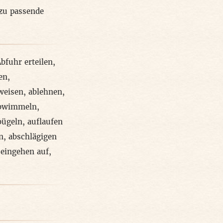
zu passende
bfuhr erteilen
,
en
,
weisen
,
ablehnen
,
bwimmeln
,
bügeln
,
auflaufen
n
,
abschlägigen
 eingehen auf
,