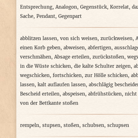
Entsprechung
,
Analogon
,
Gegenstück
,
Korrelat
,
da
Sache
,
Pendant
,
Gegenpart
abblitzen lassen
,
von sich weisen
,
zurückweisen
,
A
einen Korb geben
,
abweisen
,
abfertigen
,
ausschlag
verschmähen
,
Absage erteilen
,
zurückstoßen
,
weg
in die Wüste schicken
,
die kalte Schulter zeigen
,
a
wegschicken
,
fortschicken
,
zur Hölle schicken
,
ab
lassen
,
kalt auflaufen lassen
,
abschlägig bescheide
Bescheid erteilen
,
abspeisen
,
abfrühstücken
,
nicht
von der Bettkante stoßen
rempeln
,
stupsen
,
stoßen
,
schubsen
,
schupsen