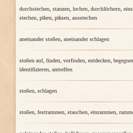
durchstechen
,
stanzen
,
lochen
,
durchlöchern
,
ein
stechen
,
piken
,
piksen
,
ausstechen
aneinander stoßen
,
aneinander schlagen
stoßen auf
,
finden
,
vorfinden
,
entdecken
,
begegne
identifizieren
,
antreffen
stoßen
,
schlagen
stoßen
,
festrammen
,
stauchen
,
einrammen
,
ramm