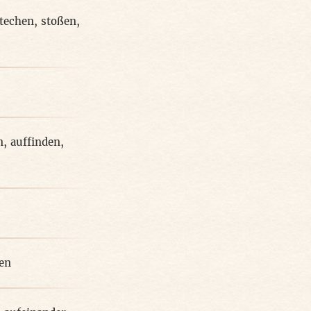
stechen
,
stoßen
,
n
,
auffinden
,
en