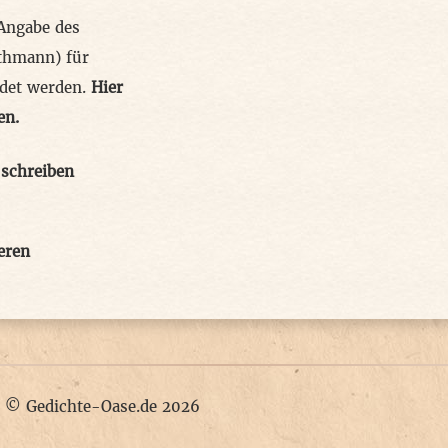
 Angabe des
thmann) für
ndet werden.
Hier
en.
schreiben
eren
|
© Gedichte-Oase.de 2026