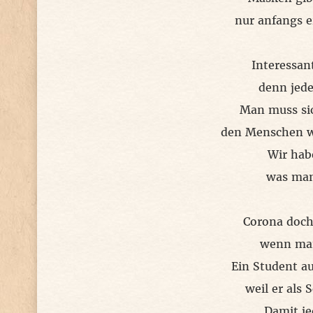
nur anfangs e
Interessan
denn jede
Man muss sic
den Menschen we
Wir habe
was man
Corona doch
wenn man
Ein Student au
weil er als
Damit je