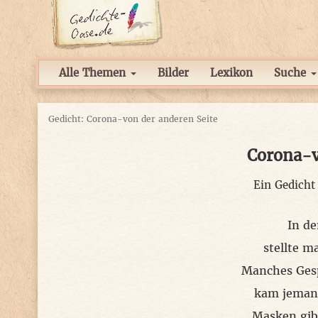
Alle Themen
Bilder
Lexikon
Suche
Gedicht: Corona-von der anderen Seite
Corona-v
Ein Gedich
In d
stellte m
Manches Gesp
kam jemand
Masken gib