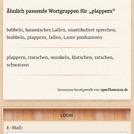
Ähnlich passende Wortgruppen für „plappern“
babbeln
,
kanonisches Lallen
,
unartikuliert sprechen
,
brabbeln
,
plappern
,
lallen
,
Laute produzieren
plappern
,
tratschen
,
munkeln
,
klatschen
,
ratschen
,
schwatzen
Synonyme bereitgestellt von
openThesaurus.de
E-Mail: