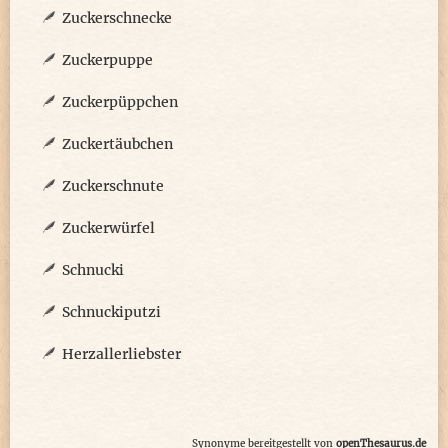
Zuckerschnecke
Zuckerpuppe
Zuckerpüppchen
Zuckertäubchen
Zuckerschnute
Zuckerwürfel
Schnucki
Schnuckiputzi
Herzallerliebster
Synonyme bereitgestellt von
openThesaurus.de