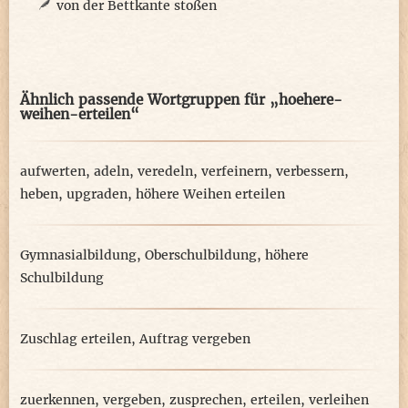
von der Bettkante stoßen
Ähnlich passende Wortgruppen für „hoehere-
weihen-erteilen“
aufwerten
,
adeln
,
veredeln
,
verfeinern
,
verbessern
,
heben
,
upgraden
,
höhere Weihen erteilen
Gymnasialbildung
,
Oberschulbildung
,
höhere
Schulbildung
Zuschlag erteilen
,
Auftrag vergeben
zuerkennen
,
vergeben
,
zusprechen
,
erteilen
,
verleihen