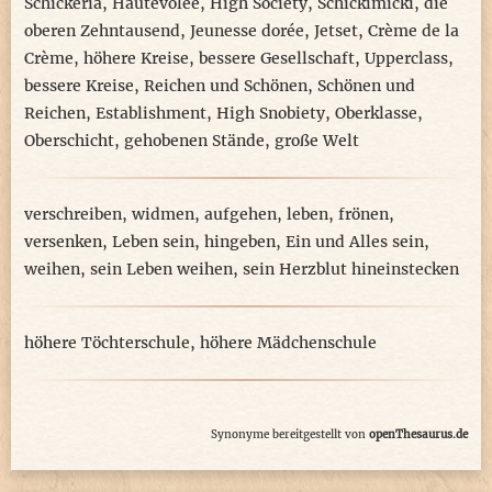
Schickeria
,
Hautevolee
,
High Society
,
Schickimicki
,
die
oberen Zehntausend
,
Jeunesse dorée
,
Jetset
,
Crème de la
Crème
,
höhere Kreise
,
bessere Gesellschaft
,
Upperclass
,
bessere Kreise
,
Reichen und Schönen
,
Schönen und
Reichen
,
Establishment
,
High Snobiety
,
Oberklasse
,
Oberschicht
,
gehobenen Stände
,
große Welt
verschreiben
,
widmen
,
aufgehen
,
leben
,
frönen
,
versenken
,
Leben sein
,
hingeben
,
Ein und Alles sein
,
weihen
,
sein Leben weihen
,
sein Herzblut hineinstecken
höhere Töchterschule
,
höhere Mädchenschule
Synonyme bereitgestellt von
openThesaurus.de