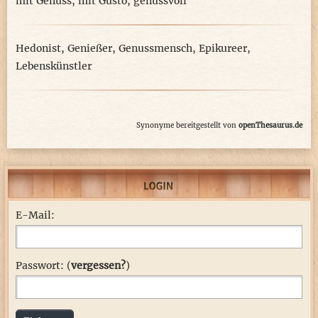
mit Genuss
,
mit Gusto
,
genussvoll
Hedonist
,
Genießer
,
Genussmensch
,
Epikureer
,
Lebenskünstler
Synonyme bereitgestellt von
openThesaurus.de
E-Mail:
Passwort: (
vergessen?
)