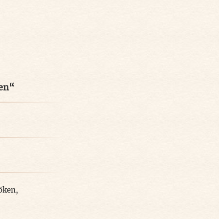
len“
öken
,