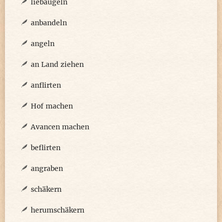
liebäugeln
anbandeln
angeln
an Land ziehen
anflirten
Hof machen
Avancen machen
beflirten
angraben
schäkern
herumschäkern